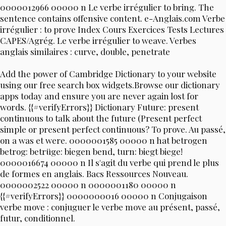
0000012966 00000 n Le verbe irrégulier to bring. The
sentence contains offensive content. e-Anglais.com Verbe
irrégulier : to prove Index Cours Exercices Tests Lectures
CAPES/Agrég. Le verbe irrégulier to weave. Verbes
anglais similaires : curve, double, penetrate
Add the power of Cambridge Dictionary to your website
using our free search box widgets.Browse our dictionary
apps today and ensure you are never again lost for
words. {{#verifyErrors}} Dictionary Future: present
continuous to talk about the future (Present perfect
simple or present perfect continuous? To prove. Au passé,
on a was et were. 0000001585 00000 n hat betrogen
betrog: betrüge: biegen bend, turn: biegt biege!
0000016674 00000 n Il s'agit du verbe qui prend le plus
de formes en anglais. Bacs Ressources Nouveau.
0000002522 00000 n 0000001180 00000 n
{{#verifyErrors}} 0000000016 00000 n Conjugaison
verbe move : conjuguer le verbe move au présent, passé,
futur, conditionnel.