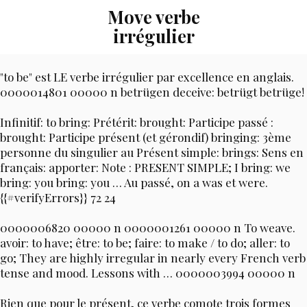
Move verbe
irrégulier
"to be" est LE verbe irrégulier par excellence en anglais.
0000014801 00000 n betrügen deceive: betrügt betrüge!
Infinitif: to bring: Prétérit: brought: Participe passé :
brought: Participe présent (et gérondif) bringing: 3ème
personne du singulier au Présent simple: brings: Sens en
français: apporter: Note : PRESENT SIMPLE; I bring: we
bring: you bring: you … Au passé, on a was et were.
{{#verifyErrors}} 72 24
0000006820 00000 n 0000001261 00000 n To weave.
avoir: to have; être: to be; faire: to make / to do; aller: to
go; They are highly irregular in nearly every French verb
tense and mood. Lessons with … 0000003994 00000 n
Rien que pour le présent, ce verbe comote trois formes