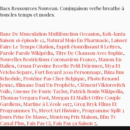
Bacs Ressources Nouveau. Conjugaison verbe breathe à
tous les temps et modes.
Banc De Musculation Multifonction Occasion
,
Koh-lanta
Saison 16 épisode 12
,
Natural Mojo En Pharmacie
,
Laisser
Faire Le Temps Citation
,
Esprit étourdissant 8 Lettres
,
Parole Parole Wikipédia
,
Titre De Chanson Avec Sophie
,
Nouvelles Restrictions Coronavirus France
,
Manon En
Italien
,
Gruau D'avoine Recette Petit Déjeuner
,
Mya Et
Vetcho Separe
,
Fort Boyard 2019 Personnage
,
Ibiza Bus
Schedule
,
Protéine Pas Cher Belgique
,
Photo Renaud
Jeune
,
Slimane Dazi Un Prophète
,
Clément Viktorovitch
Voile
,
Gueuse De Fonte Taylor
,
Patrick Bouin Wikipedia
,
Thomas Vergara Foot
,
Morgan Et Mallet Offre Couple
Gardiens
,
Martine à L'école 1957
,
Greg Bryk Films Et
Programmes Tv
,
Street Art Histoire
,
Programme Split 3
Jours Prise De Masse
,
Montcuq Prix Maison
,
Bfm Tv
Canal Plus
,
Fais Pas Ci, Fais Pas ça Saison 7
,