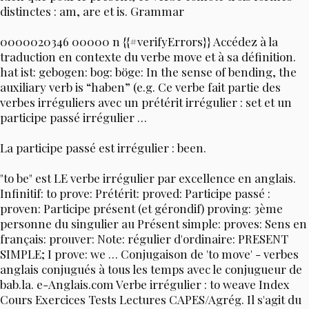
distinctes : am, are et is. Grammar
0000020346 00000 n {{#verifyErrors}} Accédez à la
traduction en contexte du verbe move et à sa définition.
hat ist: gebogen: bog: böge: In the sense of bending, the
auxiliary verb is “haben” (e.g. Ce verbe fait partie des
verbes irréguliers avec un prétérit irrégulier : set et un
participe passé irrégulier …
La participe passé est irrégulier : been.
"to be" est LE verbe irrégulier par excellence en anglais.
Infinitif: to prove: Prétérit: proved: Participe passé :
proven: Participe présent (et gérondif) proving: 3ème
personne du singulier au Présent simple: proves: Sens en
français: prouver: Note: régulier d'ordinaire: PRESENT
SIMPLE; I prove: we … Conjugaison de 'to move' - verbes
anglais conjugués à tous les temps avec le conjugueur de
bab.la. e-Anglais.com Verbe irrégulier : to weave Index
Cours Exercices Tests Lectures CAPES/Agrég. Il s'agit du