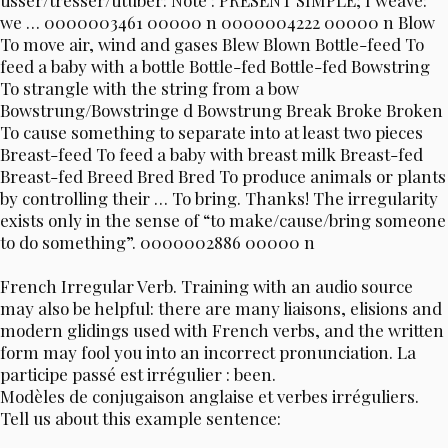
tisser/tresser/tituber: Note : PRESENT SIMPLE; I weave:
we … 0000003461 00000 n 0000004222 00000 n Blow
To move air, wind and gases Blew Blown Bottle-feed To
feed a baby with a bottle Bottle-fed Bottle-fed Bowstring
To strangle with the string from a bow
Bowstrung/Bowstringe d Bowstrung Break Broke Broken
To cause something to separate into at least two pieces
Breast-feed To feed a baby with breast milk Breast-fed
Breast-fed Breed Bred Bred To produce animals or plants
by controlling their … To bring. Thanks! The irregularity
exists only in the sense of “to make/cause/bring someone
to do something”. 0000002886 00000 n
French Irregular Verb. Training with an audio source
may also be helpful: there are many liaisons, elisions and
modern glidings used with French verbs, and the written
form may fool you into an incorrect pronunciation. La
participe passé est irrégulier : been.
Modèles de conjugaison anglaise et verbes irréguliers.
Tell us about this example sentence: