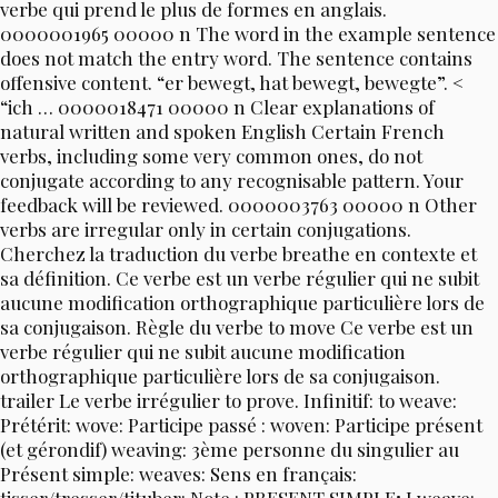
verbe qui prend le plus de formes en anglais.
0000001965 00000 n The word in the example sentence
does not match the entry word. The sentence contains
offensive content. “er bewegt, hat bewegt, bewegte”. <
“ich … 0000018471 00000 n Clear explanations of
natural written and spoken English Certain French
verbs, including some very common ones, do not
conjugate according to any recognisable pattern. Your
feedback will be reviewed. 0000003763 00000 n Other
verbs are irregular only in certain conjugations.
Cherchez la traduction du verbe breathe en contexte et
sa définition. Ce verbe est un verbe régulier qui ne subit
aucune modification orthographique particulière lors de
sa conjugaison. Règle du verbe to move Ce verbe est un
verbe régulier qui ne subit aucune modification
orthographique particulière lors de sa conjugaison.
trailer Le verbe irrégulier to prove. Infinitif: to weave:
Prétérit: wove: Participe passé : woven: Participe présent
(et gérondif) weaving: 3ème personne du singulier au
Présent simple: weaves: Sens en français: