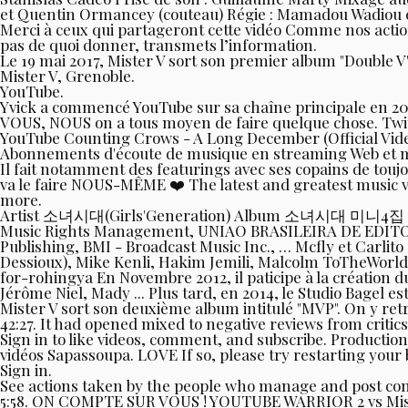
et Quentin Ormancey (couteau) Régie : Mamadou Wadiou e
Merci à ceux qui partageront cette vidéo Comme nos actio
pas de quoi donner, transmets l’information.
Le 19 mai 2017, Mister V sort son premier album "Double
Mister V, Grenoble.
YouTube.
Yvick a commencé YouTube sur sa chaîne principale en 2010
VOUS, NOUS on a tous moyen de faire quelque chose. Twitt
YouTube Counting Crows - A Long December (Official Video) 
Abonnements d'écoute de musique en streaming Web et mo
Il fait notamment des featurings avec ses copains de toujo
va le faire NOUS-MÊME ❤️ The latest and greatest music v
more.
Artist 소녀시대(Girls'Generation) Album 소녀시대 미니4집
Music Rights Management, UNIAO BRASILEIRA DE EDITOR
Publishing, BMI - Broadcast Music Inc., … Mcfly et Carli
Dessioux), Mike Kenli, Hakim Jemili, Malcolm ToTheWorld
for-rohingya En Novembre 2012, il paticipe à la création
Jérôme Niel, Mady ... Plus tard, en 2014, le Studio Bagel
Mister V sort son deuxième album intitulé "MVP". On y ret
42:27. It had opened mixed to negative reviews from critics
Sign in to like videos, comment, and subscribe. Productio
vidéos Sapassoupa. LOVE If so, please try restarting you
Sign in.
See actions taken by the people who manage and post cont
5:58. ON COMPTE SUR VOUS ! YOUTUBE WARRIOR 2 vs Mister 