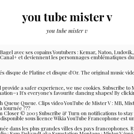
you tube mister v
you tube mister v
dio Bagel avec ses copains Youtubers : Kemar, Natoo, Ludo
 par Canal+ et deviennent les personnages emblématiques d
és disque de Platine et disque d'Or. The original music vid
 provide a safer experience, we use cookies. Subscribe to 
=1 It's everyone's favourite dancing shapes! By clicking 
Queue Queue. Clips video YouTube de Mister V : MB, Mist
a tournée ???
m Closer © 2003 Subscribe & Turn on notifications to sta
t disponible sous licence Wikia YouTube Francophone est
rnée dans les plus grandes villes des pays francophones. R
udio : Sam Dekyndt aka Samstation Montage : Mister V (p