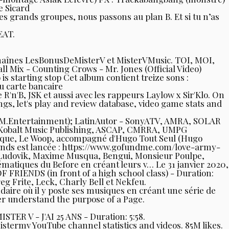
e Sicard
 grands groupes, nous passons au plan B. Et si tu n’as
EAT.
s chaînes LesBonusDeMisterV et MisterVMusic. TOI, MOI,
l Mix - Counting Crows - Mr. Jones (Official Video)
s starting stop Cet album contient treize sons :
 carte bancaire
R'n'B, JSK et aussi avec les rappeurs Laylow x Sir'Klo. On
s, let's play and review database, video game stats and
S.M.Entertainment); LatinAutor - SonyATV, AMRA, SOLAR
Kobalt Music Publishing, ASCAP, CMRRA, UMPG
stique, Le Woop, accompagné d'Hugo Tout Seul (Hugo
fonds est lancée : https://www.gofundme.com/love-army-
o, Ludovik, Maxime Musqua, Bengui, Monsieur Poulpe,
ématiques du Before en créant leurs v… Le 31 janvier 2020,
F FRIENDS (in front of a high school class) - Duration:
eg Frite, Leck, Charly Bell et Nekfeu.
daire où il y poste ses musiques en créant une série de
ter understand the purpose of a Page.
ER V - J'AI 25 ANS - Duration: 5:58.
ermv YouTube channel statistics and videos. 85M likes.