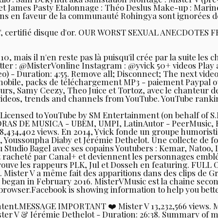
t James Pasty Etalonnage : Théo Deslus Make-up : Marin
ns en faveur de la communauté Rohingya sont ignorées des
 V", certifié disque d'or. OUR WORST SEXUAL ANECDOTES F
, mais il n'en reste pas là puisqu'il crée par la suite le
er : @MisterVonline Instagram : @yvick 50+ videos Play al
- Duration: 4:55. Remove all; Disconnect; The next video i
bile, packs de téléchargement MP3 - paiement Paypal ou
urs, Samy Ceezy, Theo Juice et Tortoz, avec le chanteur de 
ideos, trends and channels from YouTube. YouTube ranking
Licensed to YouTube by SM Entertainment (on behalf of 
AS DE MUSICA - UBEM, UMPI, LatinAutor - PeerMusic, 
to 8,434,402 views. En 2014, Yvick fonde un groupe humori
, Youssoupha Diaby et Jérémie Dethelot. Une collecte de 
 du Studio Bagel avec ses copains Youtubers : Kemar, Nato
 est racheté par Canal+ et deviennent les personnages embl
rouve les rappeurs PLK, Jul et Dosseh en featuring. FULL O
. Mister V a même fait des apparitions dans des clips de Gr
n began in February 2016. MisterVMusic est la chaine secon
r browser.Facebook is showing information to help you bet
ent.MESSAGE IMPORTANT ❤️ Mister V 13,232,566 views. MIST
V & Jérémie Dethelot - Duration: 26:38. Summary of mist