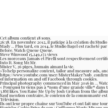
Cet album contient 18 sons.
26:38. En novembre 2012, il paticipe à la création du Stu
Mady ... Plus tard, en 2014, le Studio Bagel est racheté
Before. Watch Queue Queue.
Steve Winwood 15,249,172 views
Les morceaux Jamais et Pirelli sont respectivement certifi
Into It. Song Mr.Mr.
Mister V, 26 piges, humain aimant la vie.
»To help personalize content, tailor and measure ads, and
https://www.youtube.com/user/MisterMaker?sub_confirmation
of information on and off Facebook through cookies.
Principal photography commenced in May 2016 in … Watch 
« Pourquoi tu viens pas à *nom d’une grande ville* dans t
3.8M likes. You Raise Me Up by Josh Groban from the albu
Sauf mention contraire, le contenu de la communauté es
Télévision.
Ils ont leur propre chaîne sur YouTube et ont fait une tou
Stanislas Cadéo Prise de son : Guillaume Marty Mixage a