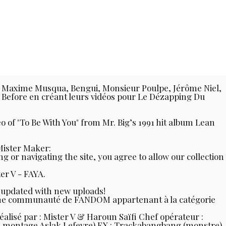
vik, Maxime Musqua, Bengui, Monsieur Poulpe, Jérôme Niel,
u Before en créant leurs vidéos pour Le Dézapping Du
eo of "To Be With You" from Mr. Big’s 1991 hit album Lean
Mister Maker:
or navigating the site, you agree to allow our collection
er V - FAYA.
y updated with new uploads!
 une communauté de FANDOM appartenant à la catégorie
éalisé par : Mister V & Haroun Saïfi Chef opérateur :
ré-montage Aslak Lefevre) FX : Trackabangbang (monstre)